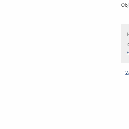
Obj
N
g
h
Z