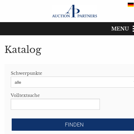
MENU
Katalog
Start
Katalog
Katalog
Schwerpunkte
Termine
Kaufen
Volltextsuche
Verkaufen
Das Auktionshaus