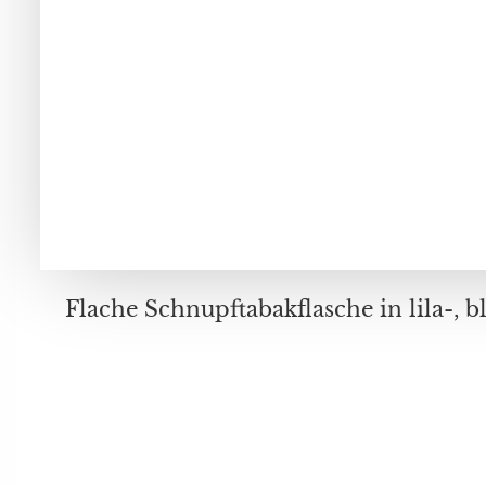
Flache Schnupftabakflasche in lila-, blauen-, rotbraunen Farbtönen, unleserlich signiert und datiert 2011, mit Kupferverschluss, Durchmesser ca. 7, 5 cm,