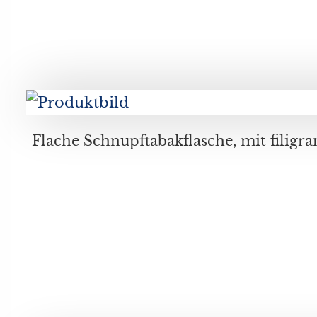
Flache Schnupftabakflasche, mit filigranem Fadendekor in weißen, grünen, graublauen und scharzen Farbtönen, mit Kupferverschluss, Durchmesser ca. 7, 8