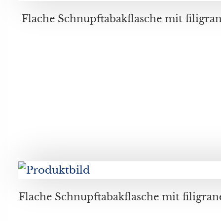
Flache Schnupftabakflasche mit filigranem Fadendekor in weißen, blauen und roten Farbtöne
Flache Schnupftabakflasche mit filigranem Fadendekor in azurbla