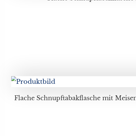
Flache Schnupftabakflasche mit Meisendekor graviert, signiert Gerhard Lorenz (*1901), datiert 2002, mit Kupf