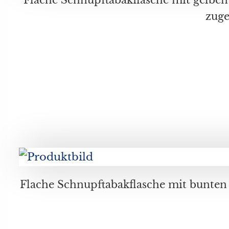
Flache Schnupftabakflasche mit bunten Rechtecken verziert, bodenseitig signiert A.Sailer, datiert 2019