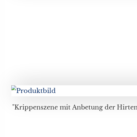
"Krippenszene mit Anbetung der Hirten", Öl auf Holz, wohl flämisch-niederländische Schule des 17./18.Jahrhunderts, wohl unsigniert, Maße ca. 74, 5 