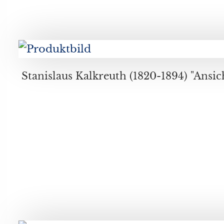
Stanislaus Kalkreuth (1820-1894) "Ansicht auf den Thuner See mit 