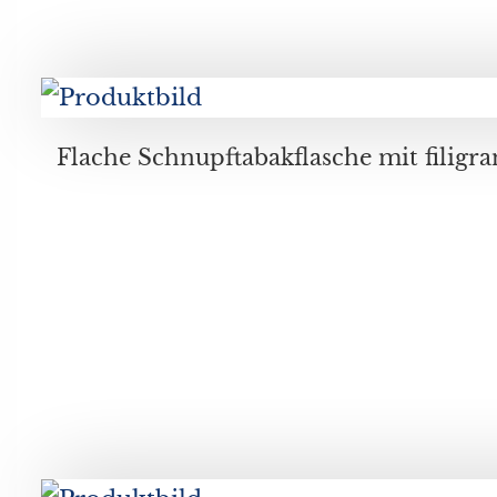
Flache Schnupftabakflasche mit filigranem Fadendekor in den Farben Weiß, Bla