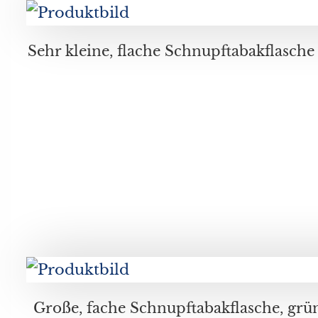
Sehr kleine, flache Schnupftabakflasche mit Glasstöpsel, mit filigranem Fadendekor mit blauen, weißen und gelben Fäden, Durchmesser ca. 3 cm, Höhe ca. 5,
Große, fache Schnupftabakflasche, grüner Überfang, mit Medaillons "Darstellung von Schäferszenen" auf goldenem Fond graviert, unleserlich signiert, mit