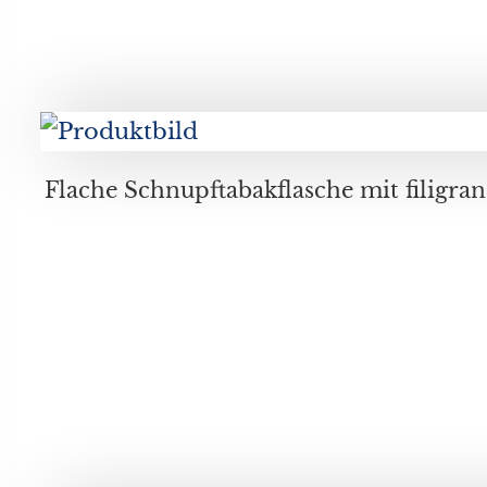
Flache Schnupftabakflasche mit filigranem Fadendekor mit weißen, roten und blauen Fäden