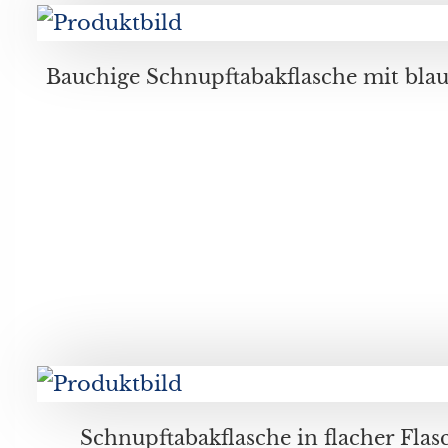
Bauchige Schnupftabakflasche mit blauem und türkisfarbene