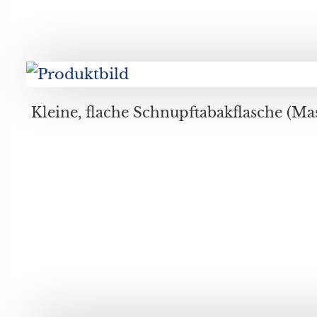
Kleine, flache Schnupftabakflasche (Mascherlglas) mit filigranem Fadendekor in den Farben Weiß, Blau und Rot mit Chromverschluss, Durchmesser ca. 4, 8