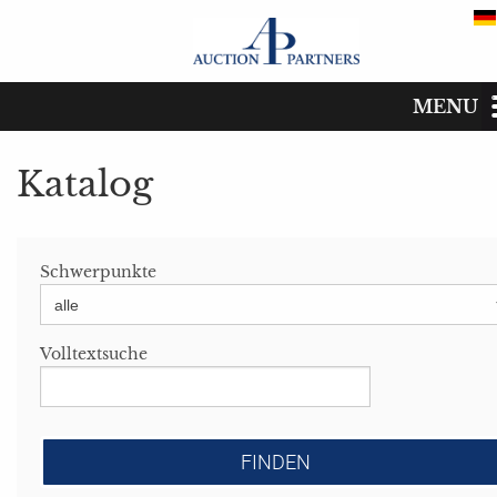
MENU
Katalog
Start
Katalog
Katalog
Schwerpunkte
Termine
Kaufen
Volltextsuche
Verkaufen
Das Auktionshaus