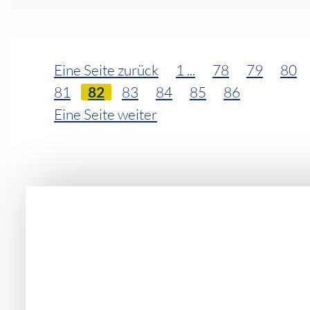
Ihr Bereich
Eine Seite zurück
1 ...
78
79
80
81
82
83
84
85
86
Eine Seite weiter