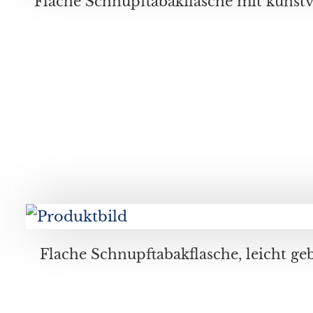
Flache Schnupftabakflasche mit kunstvoll verziert mit filigranem
Flache Schnupftabakflasche, leicht gebaucht, mit filigranem Fadendekor mit rot-weißen Fäden, mit Messing versilberten Verschluss, Durchmesser ca. 6, 2