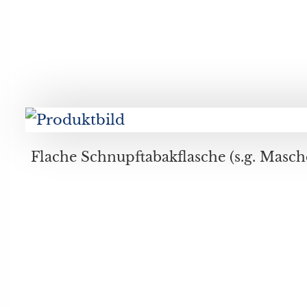
Flache Schnupftabakflasche (s.g. Mascherlglas) mit filigranem 