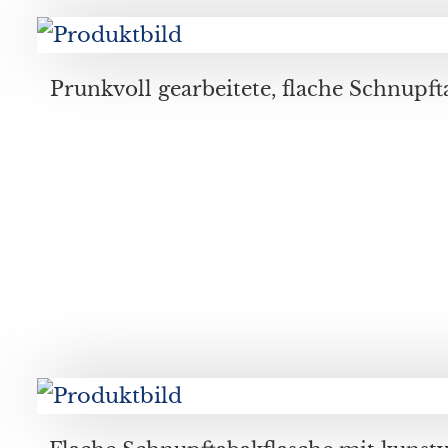
Prunkvoll gearbeitete, flache Schnupftabakflasche mit mit Schmetterlingen beschliffen, roter Überfang mit Messing-/Kupferverschluss, Durchmesser ca. 8