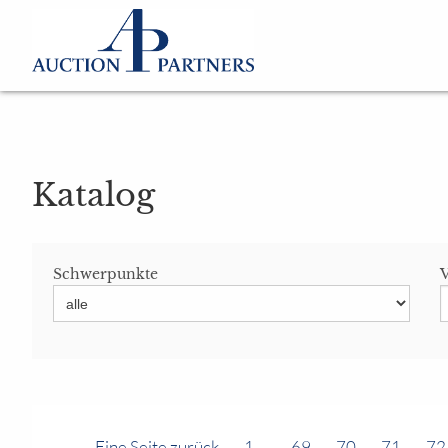
Katalog
Katalog
Schwerpunkte
V
Eine Seite zurück
1 ...
69
70
71
72