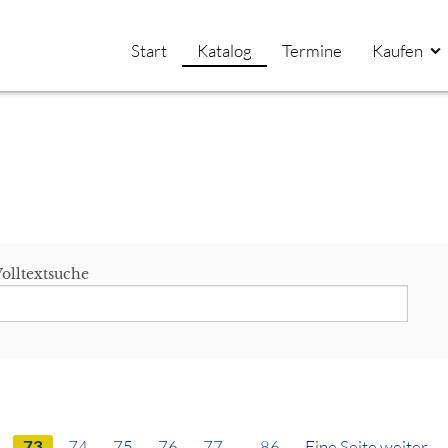
Start
Katalog
Termine
Kaufen
olltextsuche
73
74
75
76
77
... 86
Eine Seite weiter