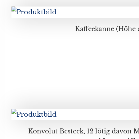
Kaffeekanne (Höhe c
Konvolut Besteck, 12 lötig davon Messer 750er Silber: 11 kleine Gabeln, zus. ca. 495 Gr., 10x kleine Messer, zus. ca. 600 Gr., 3x großes Messer und 2x