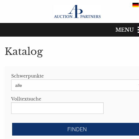
MENU
Katalog
Start
Katalog
Katalog
Schwerpunkte
Termine
Kaufen
Volltextsuche
Verkaufen
Das Auktionshaus