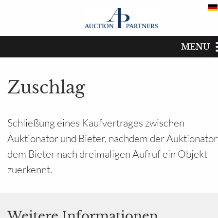
MENU
Auktionshandbuch
Start
Zuschlag
Katalog
Termine
Schließung eines Kaufvertrages zwischen
Auktionator und Bieter, nachdem der Auktionator
Kaufen
dem Bieter nach dreimaligen Aufruf ein Objekt
zuerkennt.
Verkaufen
Das Auktionshaus
Weitere Informationen