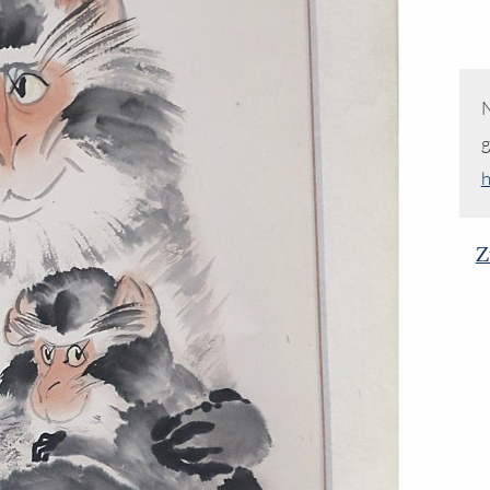
N
g
h
Z