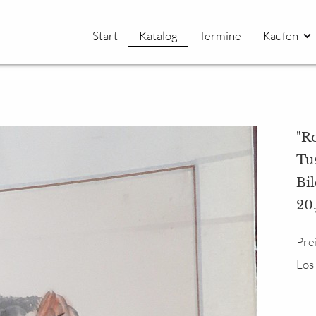
Start
Katalog
Termine
Kaufen
"Ro
Tus
Bil
20
Pre
Los