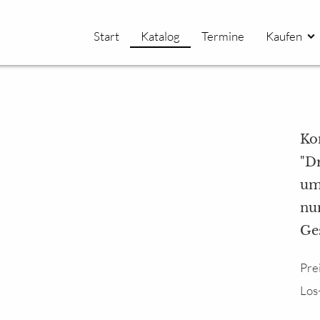
Start
Katalog
Termine
Kaufen
Ko
"D
um 
num
Ge
Pre
Los