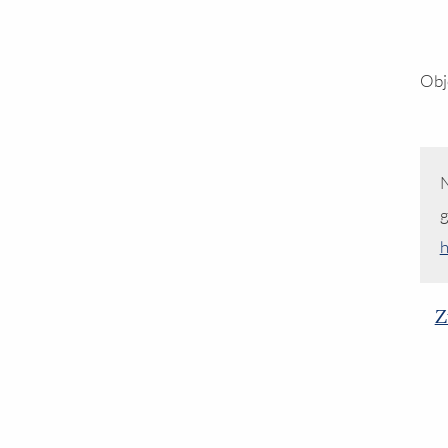
Obj
N
g
h
Z