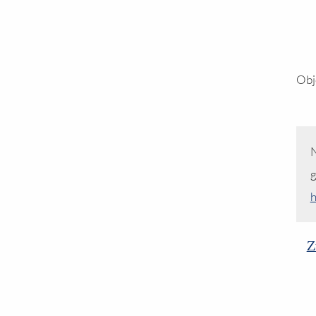
Obj
N
g
h
Z