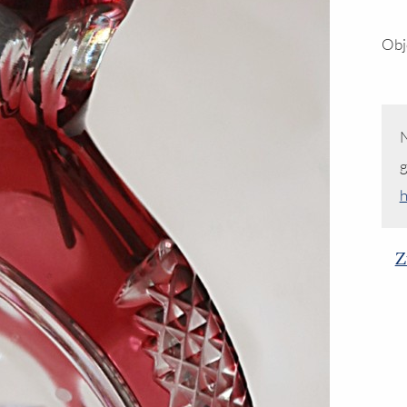
Obj
N
g
h
Z